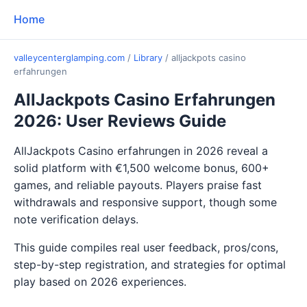
Home
valleycenterglamping.com
/
Library
/
alljackpots casino
erfahrungen
AllJackpots Casino Erfahrungen
2026: User Reviews Guide
AllJackpots Casino erfahrungen in 2026 reveal a
solid platform with €1,500 welcome bonus, 600+
games, and reliable payouts. Players praise fast
withdrawals and responsive support, though some
note verification delays.
This guide compiles real user feedback, pros/cons,
step-by-step registration, and strategies for optimal
play based on 2026 experiences.