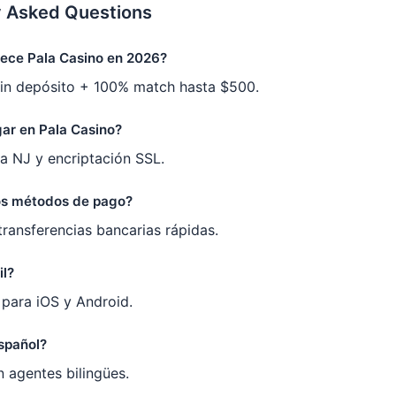
y Asked Questions
ece Pala Casino en 2026?
sin depósito + 100% match hasta $500.
gar en Pala Casino?
cia NJ y encriptación SSL.
os métodos de pago?
 transferencias bancarias rápidas.
l?
e para iOS y Android.
spañol?
 agentes bilingües.