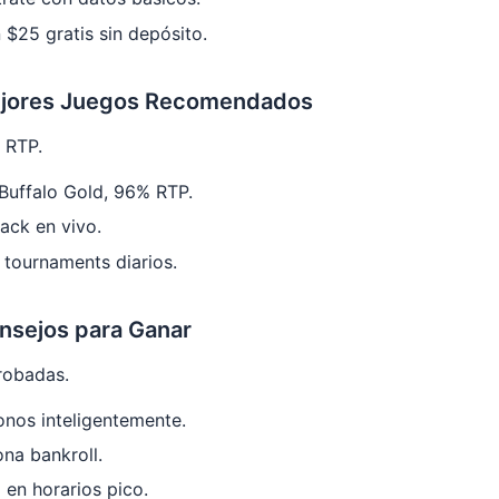
 $25 gratis sin depósito.
ejores Juegos Recomendados
o RTP.
: Buffalo Gold, 96% RTP.
jack en vivo.
 tournaments diarios.
nsejos para Ganar
robadas.
onos inteligentemente.
ona bankroll.
 en horarios pico.