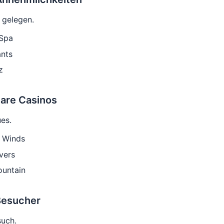
gelegen.
 Spa
ants
z
are Casinos
es.
 Winds
vers
ountain
Besucher
such.