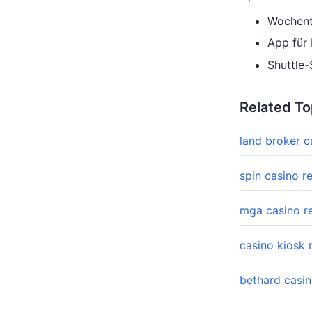
Wochent
App für 
Shuttle-
Related To
land broker c
spin casino re
mga casino r
casino kiosk
bethard casi