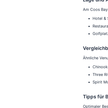
Am Coos Bay 
Hotel &
Restaur
Golfplat
Vergleichb
Ähnliche Venu
Chinook
Three Ri
Spirit M
Tipps für 
Optimaler Be