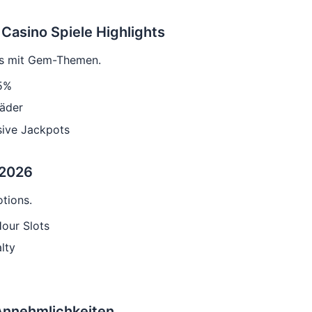
asino Spiele Highlights
s mit Gem-Themen.
5%
äder
sive Jackpots
 2026
tions.
our Slots
lty
Annehmlichkeiten